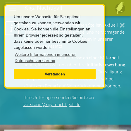
Kiga Nachtigall
Um unsere Webseite für Sie optimal
×
gestalten zu können, verwenden wir
Derzeit haben wir
keine offenen Stellen
. Aktuell
Cookies. Sie können die Einstellungen an
leistet ein engagiertes Team bei uns hervorragende
Ihrem Browser jederzeit so gestalten,
Arbeit – somit sind alle Positionen in unserer
dass keine oder nur bestimmte Cookies
Einrichtung besetzt.
zugelassen werden.
Weitere Informationen in unserer
Sollten Sie dennoch
Interesse an einer Mitarbeit
Datenschutzerklärung
haben, freuen wir uns über Ihre
Initiativbewerbung
.
Bitte fügen Sie Ihrer Bewerbung eine Einwilligung
Verstanden
zur Speicherung Ihrer Daten bei, damit wir bei
künftigem Bedarf auf Sie zurückkommen können.
Ihre Unterlagen senden Sie bitte an:
vorstand@kiga-nachtigall.de
.